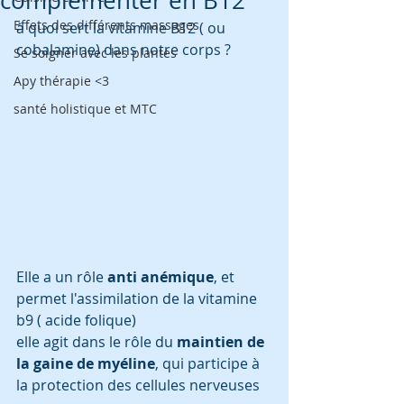
complémenter en B12
Effets des différents massages
à quoi sert la vitamine B12 ( ou 
cobalamine) dans notre corps ?
Se soigner avec les plantes
Apy thérapie <3
santé holistique et MTC
Elle a un rôle 
anti anémique
, et 
permet l'assimilation de la vitamine 
b9 ( acide folique) 
elle agit dans le rôle du 
maintien de 
la gaine de myéline
, qui participe à 
la protection des cellules nerveuses 