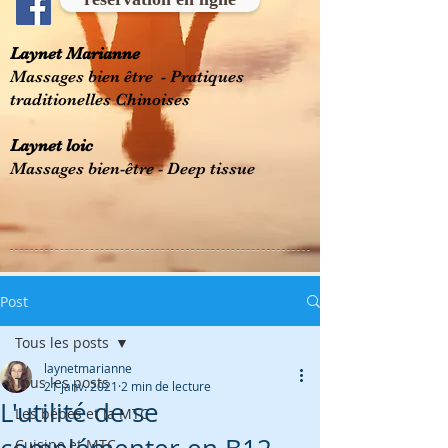
Laynet Marianne
Massages bien être - Pratiques
traditionelles Chinoises
Laynet loic
Massages bien-être - Deep tissue
Post
Tous les posts
laynetmarianne
Tous les posts
21 janv. 2021
2 min de lecture
L'utilité de se
Les bébés et la MTC
Cuisine et MTC