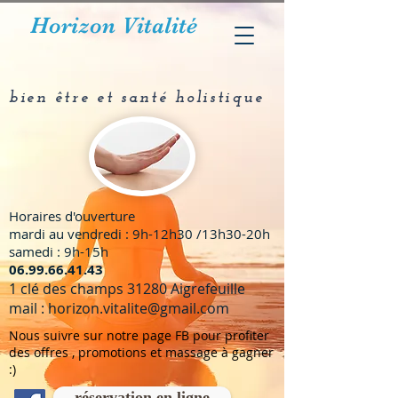
Horizon Vitalité
bien être et santé holistique
Horaires d'ouverture
mardi au vendredi : 9h-12h30 /13h30-20h
samedi : 9h-15h
​06.99.66.41.43
1 clé des champs 31280 Aigrefeuille
mail :
horizon.vitalite@gmail.com
Nous suivre sur notre page FB pour profiter
des offres , promotions et massage à gagner
:)
réservation en ligne