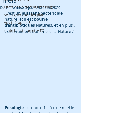
miels
Effets des différents massages
Dernière mise à jour :
30 sept. 2020
 C'est un 
puissant bactéricide
Se soigner avec les plantes
naturel et il est
 bourré 
Apy thérapie <3
d’antibiotiques
 Naturels, et en plus , 
santé holistique et MTC
c’est vraiment bon, merci la Nature :)
Posologie
 : prendre 1 c à c de miel le 