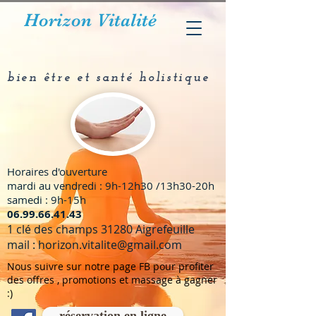
Horizon Vitalité
bien être et santé holistique
Horaires d'ouverture
mardi au vendredi : 9h-12h30 /13h30-20h
samedi : 9h-15h
​06.99.66.41.43
1 clé des champs 31280 Aigrefeuille
mail :
horizon.vitalite@gmail.com
Nous suivre sur notre page FB pour profiter
des offres , promotions et massage à gagner
:)
réservation en ligne