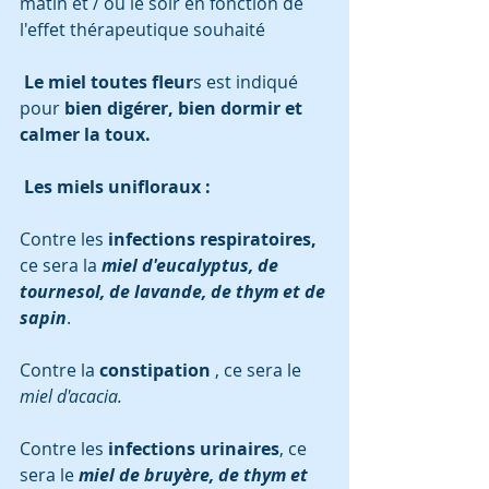
matin et / ou le soir en fonction de 
l'effet thérapeutique souhaité 
Le miel toutes fleur
s est indiqué 
pour
 bien digérer, bien dormir et 
calmer la toux. 
Les miels unifloraux :
Contre les 
infections respiratoires,
ce sera la
 miel d'eucalyptus, de 
tournesol, de lavande, de thym et de 
sapin
. 
Contre la 
constipation
 , ce sera le
miel d'acacia. 
Contre les 
infections urinaires
, ce 
sera le 
miel de bruyère, de thym et 