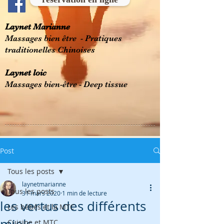
Laynet Marianne
Massages bien être - Pratiques
traditionelles Chinoises
Laynet loic
Massages bien-être - Deep tissue
Post
Tous les posts
laynetmarianne
Tous les posts
31 mars 2020
1 min de lecture
les vertus des différents
Les bébés et la MTC
Cuisine et MTC