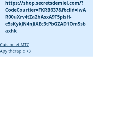
https://shop.secretsdemiel.com/?
CodeCourtier=FKRB637&fbclid=IwA
R00uXrv4tZa2hAsxA9T5pIsH-
e5sKykJN4nJiXEc3tPbGZAD1OmSsb
axhk
Cuisine et MTC
Apy thérapie <3
Posts récents
Voir tout