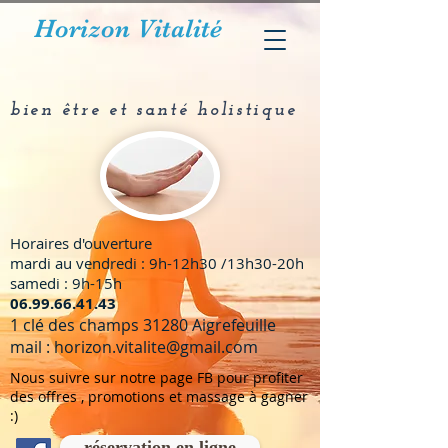
Horizon Vitalité
bien être et santé holistique
Horaires d'ouverture
mardi au vendredi : 9h-12h30 /13h30-20h
samedi : 9h-15h
​06.99.66.41.43
1 clé des champs 31280 Aigrefeuille
mail :
horizon.vitalite@gmail.com
Nous suivre sur notre page FB pour profiter
des offres , promotions et massage à gagner
:)
réservation en ligne