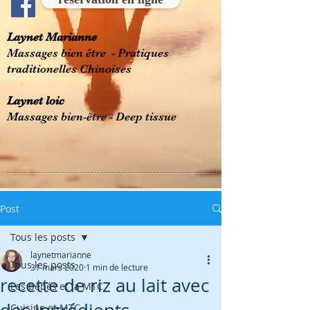
Laynet Marianne
Massages bien être - Pratiques
traditionelles Chinoises
Laynet loic
Massages bien-être - Deep tissue
Post
Tous les posts
laynetmarianne
Tous les posts
31 mars 2020
1 min de lecture
recette de riz au lait avec
Les bébés et la MTC
Cuisine et MTC