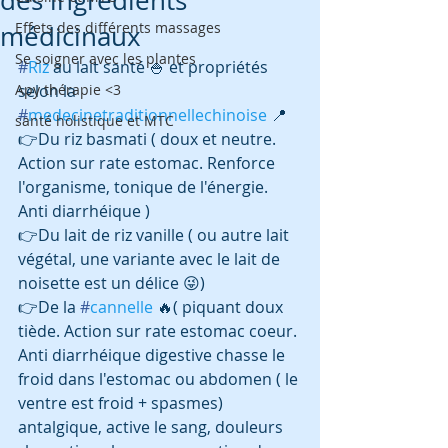
des ingrédients
Effets des différents massages
médicinaux
Se soigner avec les plantes
#
Riz
 au lait santé 🍚 et propriétés 
Apy thérapie <3
selon la 
#
medecinetraditionnellechinoise
 📍
santé holistique et MTC
👉Du riz basmati ( doux et neutre. 
Action sur rate estomac. Renforce 
l'organisme, tonique de l'énergie. 
Anti diarrhéique )
👉Du lait de riz vanille ( ou autre lait 
végétal, une variante avec le lait de 
noisette est un délice 😜)
👉De la 
#
cannelle
 🔥( piquant doux 
tiède. Action sur rate estomac coeur. 
Anti diarrhéique digestive chasse le 
froid dans l'estomac ou abdomen ( le 
ventre est froid + spasmes) 
antalgique, active le sang, douleurs 