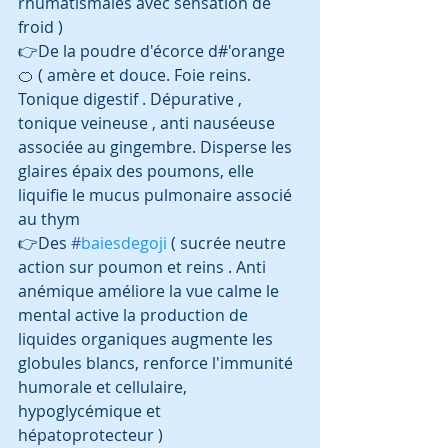
rhumatismales avec sensation de 
froid )
👉De la poudre d'écorce d#'orange 
🍊 ( amère et douce. Foie reins. 
Tonique digestif . Dépurative , 
tonique veineuse , anti nauséeuse 
associée au gingembre. Disperse les 
glaires épaix des poumons, elle 
liquifie le mucus pulmonaire associé 
au thym
👉Des 
#
baiesdegoji
 ( sucrée neutre 
action sur poumon et reins . Anti 
anémique améliore la vue calme le 
mental active la production de 
liquides organiques augmente les 
globules blancs, renforce l'immunité 
humorale et cellulaire, 
hypoglycémique et 
hépatoprotecteur )