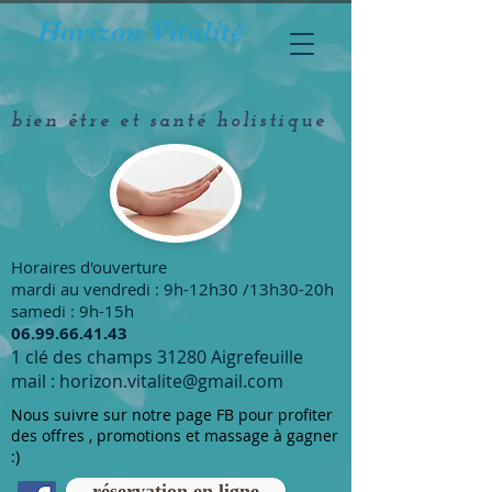
Horizon Vitalité
bien être et santé holistique
Horaires d'ouverture
mardi au vendredi : 9h-12h30 /13h30-20h
samedi : 9h-15h
​06.99.66.41.43
1 clé des champs 31280 Aigrefeuille
mail :
horizon.vitalite@gmail.com
Nous suivre sur notre page FB pour profiter
des offres , promotions et massage à gagner
:)
réservation en ligne