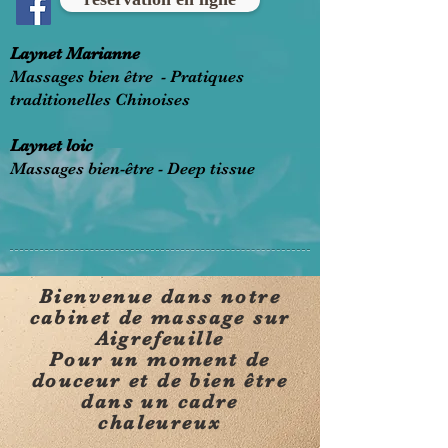
Laynet Marianne
Massages bien être - Pratiques
traditionelles Chinoises
Laynet loic
Massages bien-être - Deep tissue
Bienvenue dans notre
cabinet de massage sur
Aigrefeuille
Pour un moment de
douceur et de bien être
dans un cadre
chaleureux