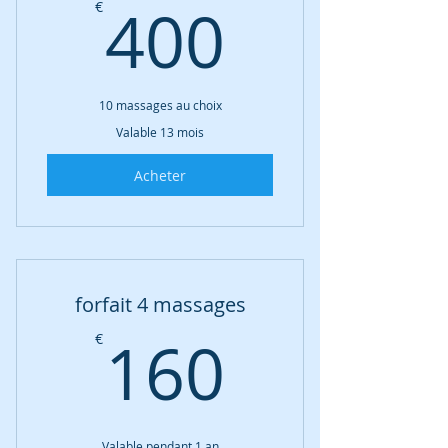
400€
400
€
10 massages au choix
Valable 13 mois
Acheter
forfait 4 massages
160€
160
€
Valable pendant 1 an