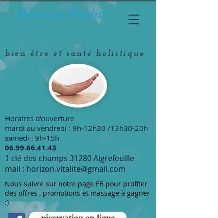
Horizon Vitalité
bien être et santé holistique
Horaires d'ouverture
mardi au vendredi : 9h-12h30 /13h30-20h
samedi : 9h-15h
​06.99.66.41.43
1 clé des champs 31280 Aigrefeuille
mail :
horizon.vitalite@gmail.com
Nous suivre sur notre page FB pour profiter
des offres , promotions et massage à gagner
:)
réservation en ligne