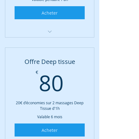
Acheter
Beauté de Geisha
voyage Ayruvédique
Offre Deep tissue
massage dos et ventouses
80€
80
€
Horizon Californie
réflexologie plantaire
20€ d'économies sur 2 massages Deep
module à la carte 1h
Tissue d'1h
Valable 6 mois
Acheter