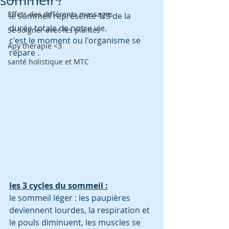
sommeil ?
Effets des différents massages
le sommeil représente 1/3 de la 
durée totale de notre vie. 
Se soigner avec les plantes
c'est le moment ou l'organisme se 
Apy thérapie <3
répare . 
santé holistique et MTC
les 3 cycles du sommeil :
le sommeil léger : les paupières 
deviennent lourdes, la respiration et 
le pouls diminuent, les muscles se 