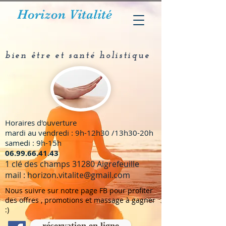
Horizon Vitalité
bien être et santé holistique
Horaires d'ouverture
mardi au vendredi : 9h-12h30 /13h30-20h
samedi : 9h-15h
​06.99.66.41.43
1 clé des champs 31280 Aigrefeuille
mail :
horizon.vitalite@gmail.com
Nous suivre sur notre page FB pour profiter
des offres , promotions et massage à gagner
:)
réservation en ligne