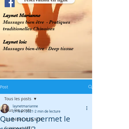
Laynet Marianne
Massages bien être - Pratiques
traditionelles Chinoises
Laynet loic
Massages bien-être - Deep tissue
Post
Tous les posts
laynetmarianne
Tous les posts
21 févr. 2021
2 min de lecture
Que nous permet le
Les bébés et la MTC
Cuisine et MTC