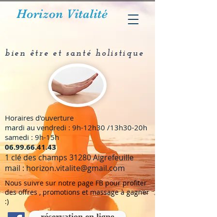
Horizon Vitalité
bien être et santé holistique
Horaires d'ouverture
mardi au vendredi : 9h-12h30 /13h30-20h
samedi : 9h-15h
​06.99.66.41.43
1 clé des champs 31280 Aigrefeuille
mail :
horizon.vitalite@gmail.com
Nous suivre sur notre page FB pour profiter
des offres , promotions et massage à gagner
:)
réservation en ligne