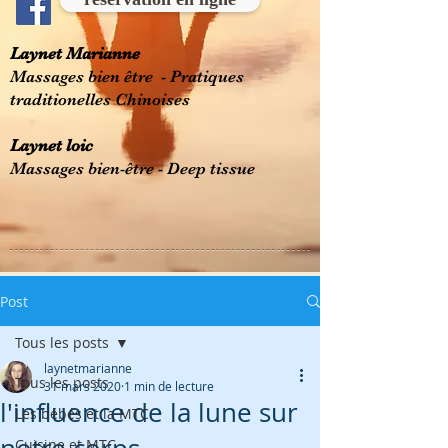
Laynet Marianne
Massages bien être - Pratiques
traditionelles Chinoises
Laynet loic
Massages bien-être - Deep tissue
Post
Tous les posts
laynetmarianne
Tous les posts
31 mars 2020
1 min de lecture
l'influence de la lune sur
Les bébés et la MTC
Cuisine et MTC