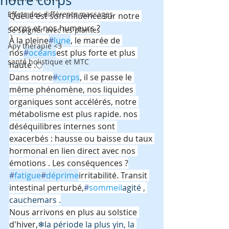
notre corps
Effets des différents massages
Quelle est son influence sur notre 
corps et nos humeurs ?
Se soigner avec les plantes
À la pleine
#
lune
, le marée de 
Apy thérapie <3
nos
#
océans
est plus forte et plus 
santé holistique et MTC
haute .
🌕
Dans notre
#
corps
, il se passe le 
même phénomène, nos liquides 
organiques sont accélérés, notre 
métabolisme est plus rapide. nos 
déséquilibres internes sont 
exacerbés : hausse ou baisse du taux 
hormonal en lien direct avec nos 
émotions . Les conséquences ?
#
fatigue
#
déprime
irritabilité. Transit 
intestinal perturbé,
#
sommeil
agité , 
cauchemars .
Nous arrivons en plus au solstice 
d'hiver,
❄la période la plus yin, la 