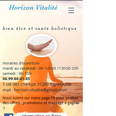
Horizon Vitalité
bien être et santé holistique
Horaires d'ouverture
mardi au vendredi : 9h-12h30 /13h30-20h
samedi : 9h-15h
​06.99.66.41.43
1 clé des champs 31280 Aigrefeuille
mail :
horizon.vitalite@gmail.com
Nous suivre sur notre page FB pour profiter
des offres , promotions et massage à gagner
:)
réservation en ligne